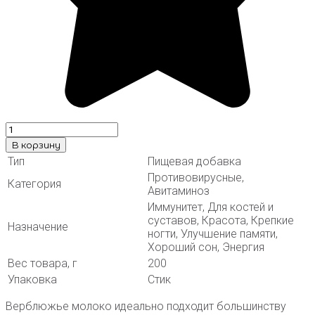
В корзину
Тип
Пищевая добавка
Противовирусные,
Категория
Авитаминоз
Иммунитет, Для костей и
суставов, Красота, Крепкие
Назначение
ногти, Улучшение памяти,
Хороший сон, Энергия
Вес товара, г
200
Упаковка
Стик
Верблюжье молоко идеально подходит большинству