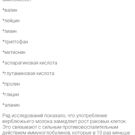
*валин
*лейцин
*лизин
*триптофан
*метионин
*аспарагиновая кислота⠀
*глутаминовая кислота ⠀
*пролин
*глицин
*аланин
Ряд исследований показало, что употребление
верблюжьего молока замедляет рост раковых клеток.
Это связывают с сильным противовоспалительным
действием иммуноглобулинов, которые в 10 раз меньше