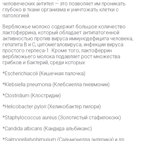
человеческих антител — это позволяет им проникать
глубоко в ткани организма и уничтожать клетки с
патологией.
Верблюжье молоко содержит большое количество
лактоферрина, который обладает антипатогенной
активностью против вируса иммунодефицита человека,
гепатита В и С, цитомегаловируса, инфекции вируса
простого герпеса-1. Кроме того, лактоферрин
верблюжьего молока подавляет рост множества
грибков и бактерий, среди которых:
*Escherichiacoli (Кишечная палочка)
*Klebsiella pneumonia (Клебсиелла пневмонии)
*Clostridium (Клостридии)
*Helicobacter pylori (Хеликобактер пилори)
*Staphylococcus aureus (Золотистый стафилококк)
*Candida albicans (Кандида альбиканс)
*Salmonellatyphimurium (Сальмонелла энтерика) и др.