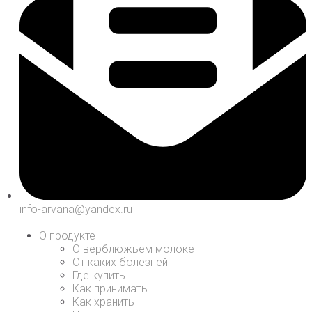
info-arvana@yandex.ru
О продукте
О верблюжьем молоке
От каких болезней
Где купить
Как принимать
Как хранить