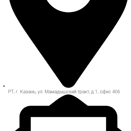
РТ, г. Казань, ул. Мамадышский тракт, д.1, офис 406