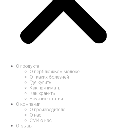
О продукте
О верблюжьем молоке
От каких болезней
Где купить
Как принимать
Как хранить
Научные статьи
О компании
О производителе
О нас
СМИ о нас
Отзывы